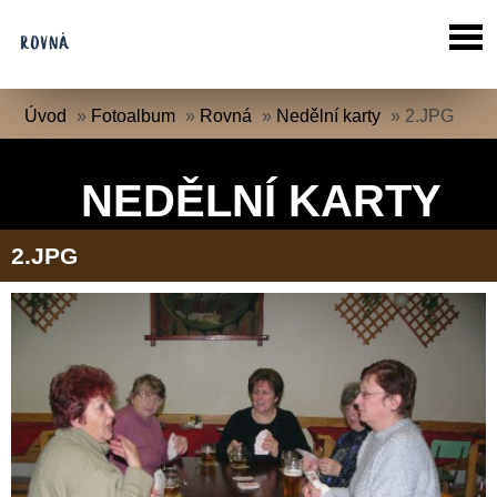
Úvod
»
Fotoalbum
»
Rovná
»
Nedělní karty
»
2.JPG
NEDĚLNÍ KARTY
2.JPG