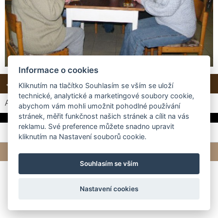
Informace o cookies
← Předchozí
Další →
Zpět do složky
Kliknutím na tlačítko Souhlasím se vším se uloží
technické, analytické a marketingové soubory cookie,
Automatické procházení:
3
|
4
|
5
|
6
|
7
(čas ve vteřinách)
abychom vám mohli umožnit pohodlné používání
stránek, měřit funkčnost našich stránek a cílit na vás
reklamu. Své preference můžete snadno upravit
kliknutím na Nastavení souborů cookie.
© 2026 eStránky.cz
|
Tvorba webových stránek
Souhlasím se vším
Nastavení cookies