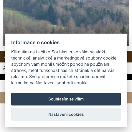
Informace o cookies
Kliknutím na tlačítko Souhlasím se vším se uloží
← Předchozí
Další →
Zpět do složky
technické, analytické a marketingové soubory cookie,
abychom vám mohli umožnit pohodlné používání
Automatické procházení:
3
|
4
|
5
|
6
|
7
(čas ve vteřinách)
stránek, měřit funkčnost našich stránek a cílit na vás
reklamu. Své preference můžete snadno upravit
kliknutím na Nastavení souborů cookie.
© 2026 eStránky.cz
|
Tvorba webových stránek
Souhlasím se vším
Nastavení cookies