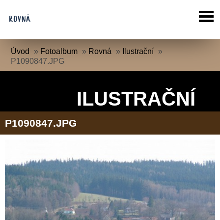
Úvod
»
Fotoalbum
»
Rovná
»
Ilustrační
»
P1090847.JPG
ILUSTRAČNÍ
P1090847.JPG