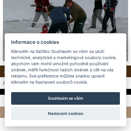
Informace o cookies
Kliknutím na tlačítko Souhlasím se vším se uloží
technické, analytické a marketingové soubory cookie,
abychom vám mohli umožnit pohodlné používání
stránek, měřit funkčnost našich stránek a cílit na vás
← Předchozí
Další →
Zpět do složky
reklamu. Své preference můžete snadno upravit
kliknutím na Nastavení souborů cookie.
Automatické procházení:
3
|
4
|
5
|
6
|
7
(čas ve vteřinách)
Souhlasím se vším
© 2026 eStránky.cz
|
Tvorba webových stránek
Nastavení cookies