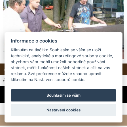
Informace o cookies
Kliknutím na tlačítko Souhlasím se vším se uloží
technické, analytické a marketingové soubory cookie,
abychom vám mohli umožnit pohodlné používání
stránek, měřit funkčnost našich stránek a cílit na vás
← Předchozí
Další →
Zpět do složky
reklamu. Své preference můžete snadno upravit
kliknutím na Nastavení souborů cookie.
Automatické procházení:
3
|
4
|
5
|
6
|
7
(čas ve vteřinách)
Ještěže nám nedal ty granule pro psa a kočku, které dostal
darem :o)
Souhlasím se vším
Nastavení cookies
© 2026 eStránky.cz
|
Tvorba webových stránek