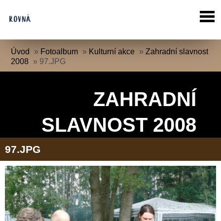
Úvod
»
Fotoalbum
»
Kulturní akce
»
Zahradní slavnost
2008
»
97.JPG
ZAHRADNÍ
SLAVNOST 2008
97.JPG