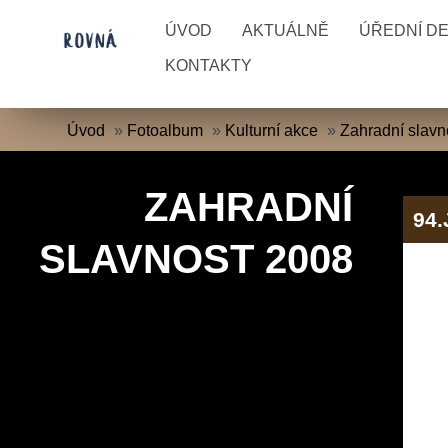
ÚVOD
AKTUÁLNĚ
ÚŘEDNÍ D
KONTAKTY
Úvod
»
Fotoalbum
»
Kulturní akce
»
Zahradní slavn
ZAHRADNÍ
94
SLAVNOST 2008