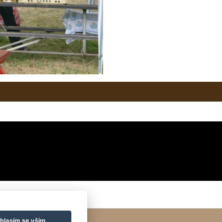
hlasím se vším