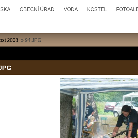
ESKA
OBECNÍ ÚŘAD
VODA
KOSTEL
FOTOAL
ost 2008
»
94.JPG
.JPG