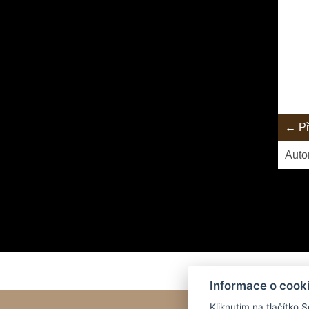
← Př
Auto
... ko
Informace o cook
Kliknutím na tlačítko 