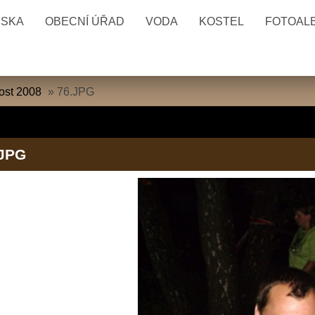
ESKA
OBECNÍ ÚŘAD
VODA
KOSTEL
FOTOAL
ost 2008
»
76.JPG
.JPG