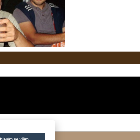
hlasím se vším