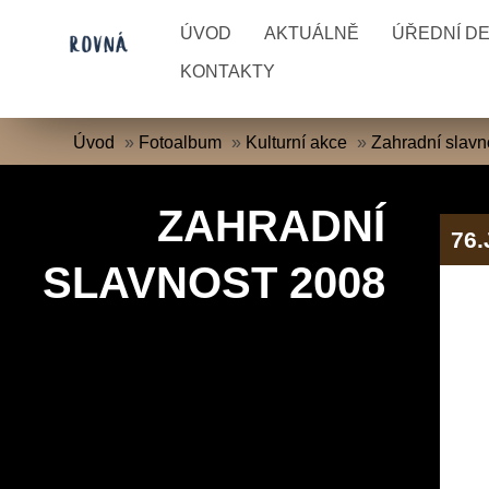
ÚVOD
AKTUÁLNĚ
ÚŘEDNÍ D
KONTAKTY
Úvod
»
Fotoalbum
»
Kulturní akce
»
Zahradní slavn
ZAHRADNÍ
76
SLAVNOST 2008