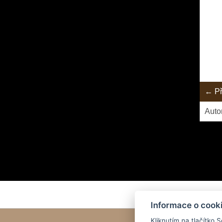
← Př
Auto
Pepík 
Informace o cook
Kliknutím na tlačítko 