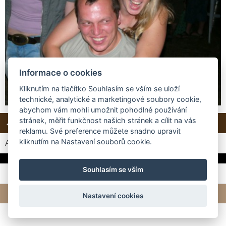
Informace o cookies
Kliknutím na tlačítko Souhlasím se vším se uloží
technické, analytické a marketingové soubory cookie,
abychom vám mohli umožnit pohodlné používání
stránek, měřit funkčnost našich stránek a cílit na vás
← Předchozí
Další →
Zpět do složky
reklamu. Své preference můžete snadno upravit
kliknutím na Nastavení souborů cookie.
Automatické procházení:
3
|
4
|
5
|
6
|
7
(čas ve vteřinách)
Souhlasím se vším
© 2026 eStránky.cz
|
Tvorba webových stránek
Nastavení cookies