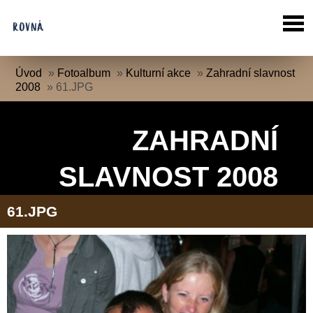
Úvod
»
Fotoalbum
»
Kulturní akce
»
Zahradní slavnost
2008
»
61.JPG
ZAHRADNÍ
SLAVNOST 2008
61.JPG