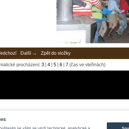
edchozí
Další →
Zpět do složky
matické procházení:
3
|
4
|
5
|
6
|
7
(čas ve vteřinách)
ies
© 2026 eStránky.cz
|
Tvorba webových stránek
Sou
Souhlasím se vším se uloží technické, analytické a