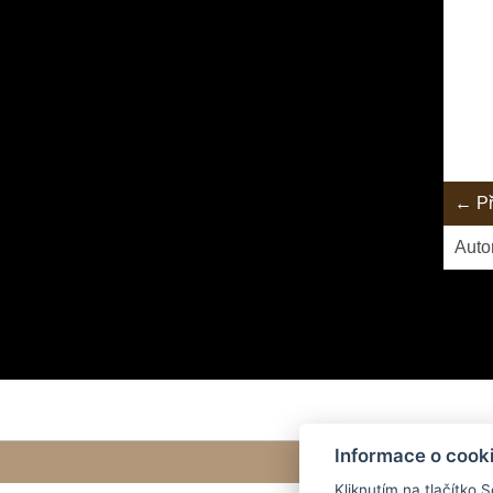
← Př
Auto
Informace o cook
Kliknutím na tlačítko 