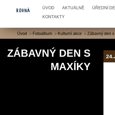
ÚVOD
AKTUÁLNĚ
ÚŘEDNÍ D
KONTAKTY
Úvod
»
Fotoalbum
»
Kulturní akce
»
Zábavný den s
ZÁBAVNÝ DEN S
24
MAXÍKY