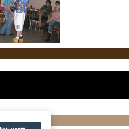
hlasím se vším