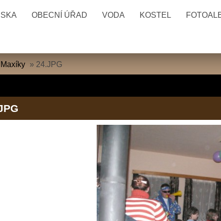
ESKA
OBECNÍ ÚŘAD
VODA
KOSTEL
FOTOAL
 Maxíky
»
24.JPG
.JPG