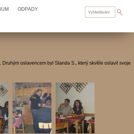
BUM
ODPADY
a. Druhým oslavencem byl Standa S., který skvěle oslavil svoje