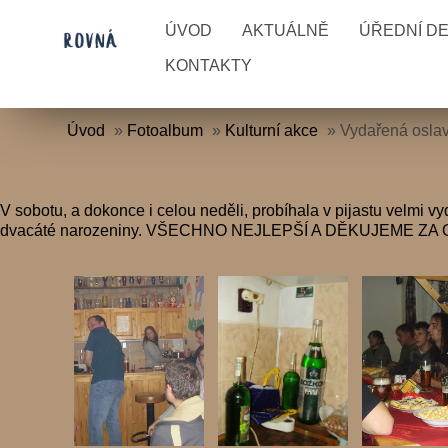
ÚVOD
AKTUÁLNĚ
ÚŘEDNÍ D
KONTAKTY
Úvod
»
Fotoalbum
»
Kulturní akce
»
Vydařená oslav
V sobotu, a dokonce i celou neděli, probíhala v pijastu velmi 
dvacáté narozeniny. VŠECHNO NEJLEPŠÍ A DĚKUJEME ZA O