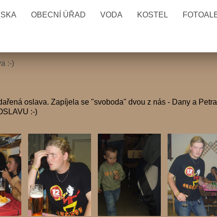
ESKA
OBECNÍ ÚŘAD
VODA
KOSTEL
FOTOAL
a :-)
vydařená oslava. Zapíjela se "svoboda" dvou z nás - Dany a Petr
SLAVU :-)