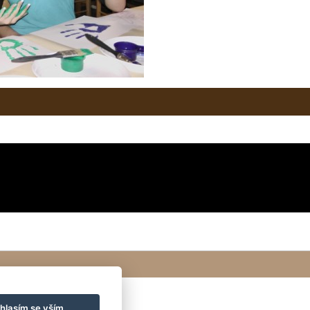
hlasím se vším