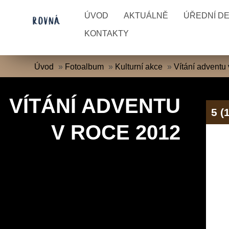
ÚVOD
AKTUÁLNĚ
ÚŘEDNÍ D
KONTAKTY
Úvod
»
Fotoalbum
»
Kulturní akce
»
Vítání adventu
VÍTÁNÍ ADVENTU
5 (
V ROCE 2012