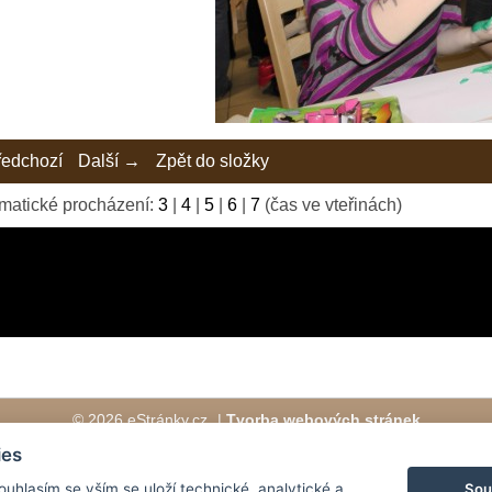
edchozí
Další →
Zpět do složky
matické procházení:
3
|
4
|
5
|
6
|
7
(čas ve vteřinách)
© 2026 eStránky.cz
|
Tvorba webových stránek
ies
Sou
Souhlasím se vším se uloží technické, analytické a