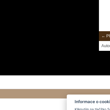
← Př
Auto
Informace o cook
Kliknutím na tlačítko 