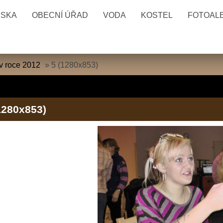
ESKA
OBECNÍ ÚŘAD
VODA
KOSTEL
FOTOAL
 v roce 2012
»
5 (1280x853)
1280x853)