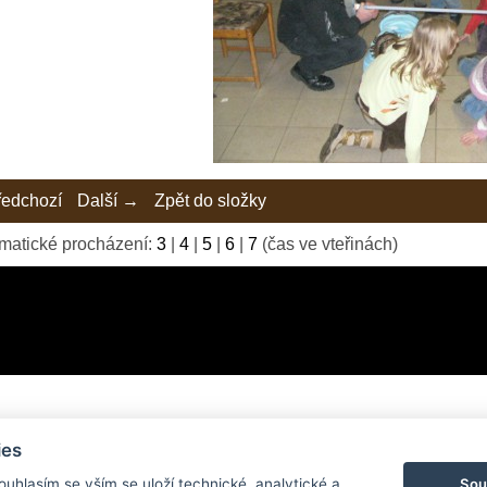
edchozí
Další →
Zpět do složky
matické procházení:
3
|
4
|
5
|
6
|
7
(čas ve vteřinách)
ies
© 2026 eStránky.cz
|
Tvorba webových stránek
Sou
Souhlasím se vším se uloží technické, analytické a