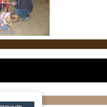
hlasím se vším