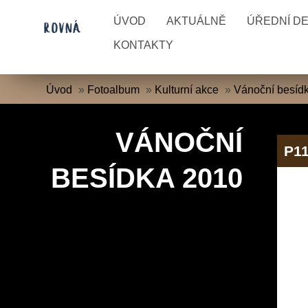
ÚVOD
AKTUÁLNĚ
ÚŘEDNÍ D
KONTAKTY
Úvod
»
Fotoalbum
»
Kulturní akce
»
Vánoční besíd
VÁNOČNÍ
P1
BESÍDKA 2010