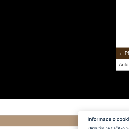
← Př
Auto
Informace o cook
Kliknutím na tlačítko 