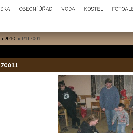
ESKA
OBECNÍ ÚŘAD
VODA
KOSTEL
FOTOAL
ka 2010
»
P1170011
170011