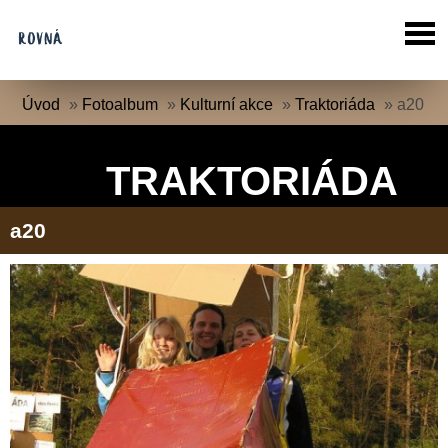
Úvod
»
Fotoalbum
»
Kulturní akce
»
Traktoriáda
»
a20
TRAKTORIÁDA
a20