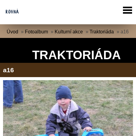
Úvod
»
Fotoalbum
»
Kulturní akce
»
Traktoriáda
»
a16
TRAKTORIÁDA
a16