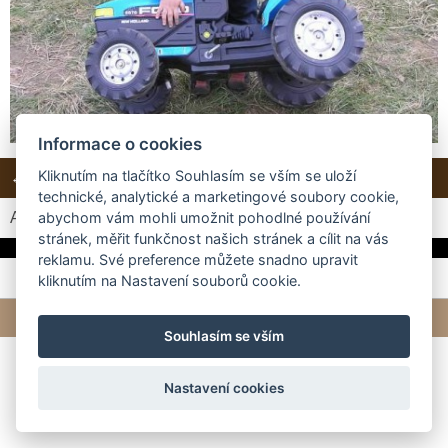
Informace o cookies
Kliknutím na tlačítko Souhlasím se vším se uloží
← Předchozí
Další →
Zpět do složky
technické, analytické a marketingové soubory cookie,
Automatické procházení:
3
|
4
|
5
|
6
|
7
(čas ve vteřinách)
abychom vám mohli umožnit pohodlné používání
stránek, měřit funkčnost našich stránek a cílit na vás
reklamu. Své preference můžete snadno upravit
kliknutím na Nastavení souborů cookie.
© 2026 eStránky.cz
|
Tvorba webových stránek
Souhlasím se vším
Nastavení cookies