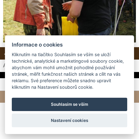
Informace o cookies
← Předchozí
Další →
Zpět do složky
Kliknutím na tlačítko Souhlasím se vším se uloží
technické, analytické a marketingové soubory cookie,
Automatické procházení:
3
|
4
|
5
|
6
|
7
(čas ve vteřinách)
abychom vám mohli umožnit pohodlné používání
stránek, měřit funkčnost našich stránek a cílit na vás
reklamu. Své preference můžete snadno upravit
kliknutím na Nastavení souborů cookie.
© 2026 eStránky.cz
|
Tvorba webových stránek
Souhlasím se vším
Nastavení cookies