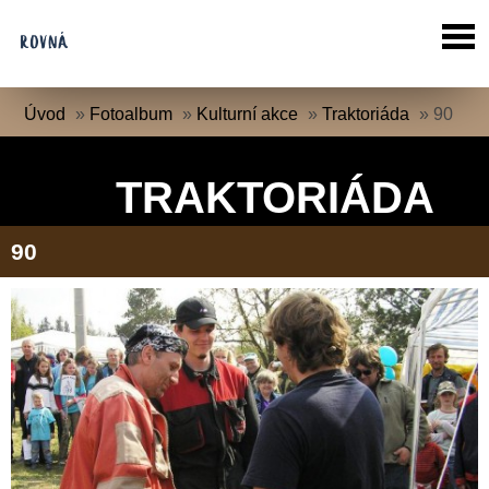
Úvod
»
Fotoalbum
»
Kulturní akce
»
Traktoriáda
»
90
TRAKTORIÁDA
90