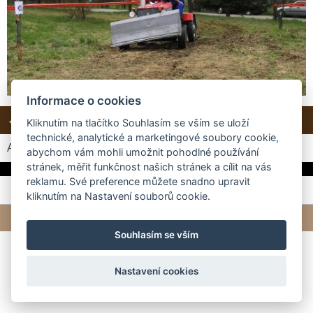
Informace o cookies
← Předchozí
Další →
Zpět do složky
Kliknutím na tlačítko Souhlasím se vším se uloží
technické, analytické a marketingové soubory cookie,
Automatické procházení:
3
|
4
|
5
|
6
|
7
(čas ve vteřinách)
abychom vám mohli umožnit pohodlné používání
stránek, měřit funkčnost našich stránek a cílit na vás
reklamu. Své preference můžete snadno upravit
kliknutím na Nastavení souborů cookie.
© 2026 eStránky.cz
|
Tvorba webových stránek
Souhlasím se vším
Nastavení cookies