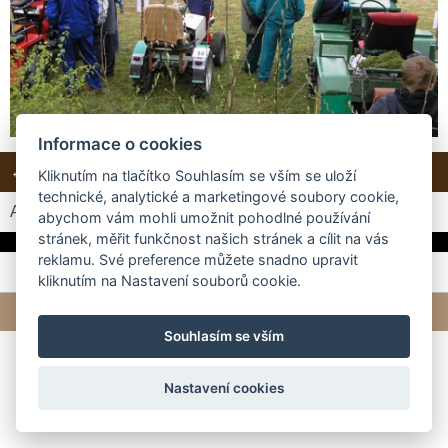
Informace o cookies
← Předchozí
Další →
Zpět do složky
Kliknutím na tlačítko Souhlasím se vším se uloží
technické, analytické a marketingové soubory cookie,
Automatické procházení:
3
|
4
|
5
|
6
|
7
(čas ve vteřinách)
abychom vám mohli umožnit pohodlné používání
stránek, měřit funkčnost našich stránek a cílit na vás
reklamu. Své preference můžete snadno upravit
kliknutím na Nastavení souborů cookie.
© 2026 eStránky.cz
|
Tvorba webových stránek
Souhlasím se vším
Nastavení cookies