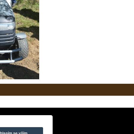
hlasím se vším