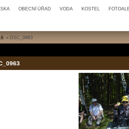
ESKA
OBECNÍ ÚŘAD
VODA
KOSTEL
FOTOAL
16
»
DSC_0963
C_0963