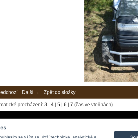
edchozí
Další →
Zpět do složky
matické procházení:
3
|
4
|
5
|
6
|
7
(čas ve vteřinách)
ies
Sou
Souhlasím se vším se uloží technické, analytické a