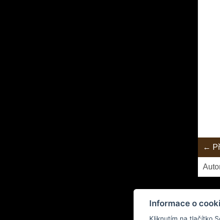
← Př
Auto
Informace o cook
Kliknutím na tlačítko 