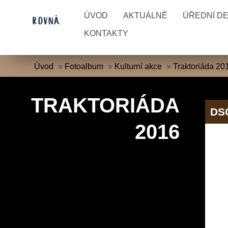
ÚVOD
AKTUÁLNĚ
ÚŘEDNÍ D
KONTAKTY
Úvod
»
Fotoalbum
»
Kulturní akce
»
Traktoriáda 20
TRAKTORIÁDA
DS
2016