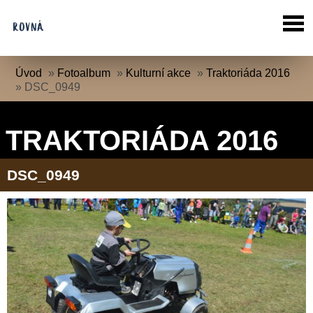
Úvod
»
Fotoalbum
»
Kulturní akce
»
Traktoriáda 2016
»
DSC_0949
TRAKTORIÁDA 2016
DSC_0949