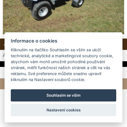
Informace o cookies
← Předchozí
Další →
Zpět do složky
Kliknutím na tlačítko Souhlasím se vším se uloží
Automatické procházení:
3
|
4
|
5
|
6
|
7
(čas ve vteřinách)
technické, analytické a marketingové soubory cookie,
abychom vám mohli umožnit pohodlné používání
stránek, měřit funkčnost našich stránek a cílit na vás
reklamu. Své preference můžete snadno upravit
kliknutím na Nastavení souborů cookie.
© 2026 eStránky.cz
|
Tvorba webových stránek
Souhlasím se vším
Nastavení cookies