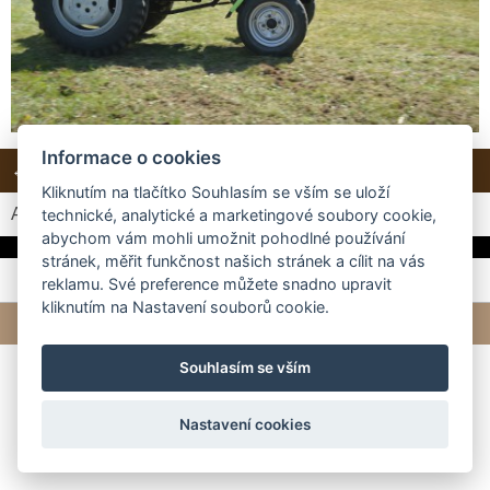
Informace o cookies
← Předchozí
Další →
Zpět do složky
Kliknutím na tlačítko Souhlasím se vším se uloží
Automatické procházení:
3
|
4
|
5
|
6
|
7
(čas ve vteřinách)
technické, analytické a marketingové soubory cookie,
abychom vám mohli umožnit pohodlné používání
stránek, měřit funkčnost našich stránek a cílit na vás
reklamu. Své preference můžete snadno upravit
kliknutím na Nastavení souborů cookie.
© 2026 eStránky.cz
|
Tvorba webových stránek
Souhlasím se vším
Nastavení cookies