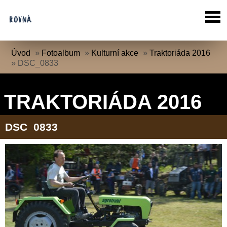
Úvod
»
Fotoalbum
»
Kulturní akce
»
Traktoriáda 2016
»
DSC_0833
TRAKTORIÁDA 2016
DSC_0833