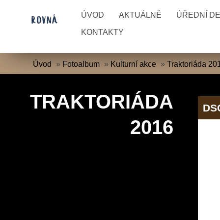
ÚVOD
AKTUÁLNĚ
ÚŘEDNÍ D
KONTAKTY
Úvod
»
Fotoalbum
»
Kulturní akce
»
Traktoriáda 20
TRAKTORIÁDA
DS
2016