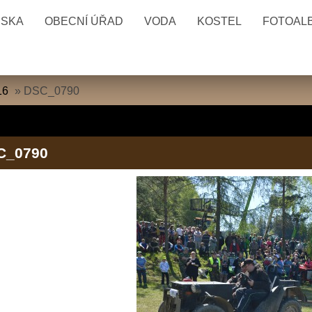
ESKA
OBECNÍ ÚŘAD
VODA
KOSTEL
FOTOAL
16
»
DSC_0790
C_0790