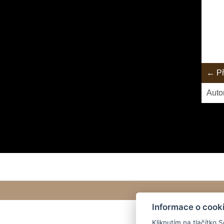
← Př
Auto
Informace o cook
Kliknutím na tlačítko 