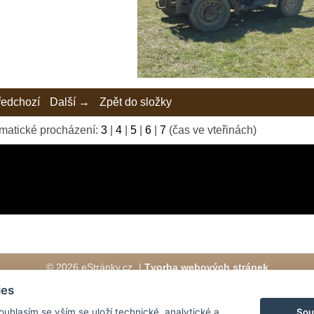
edchozí
Další →
Zpět do složky
matické procházení:
3
|
4
|
5
|
6
|
7
(čas ve vteřinách)
© 2026 eStránky.cz
|
Tvorba webových stránek
ies
Sou
Souhlasím se vším se uloží technické, analytické a