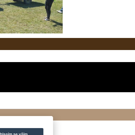
hlasím se vším