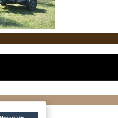
hlasím se vším