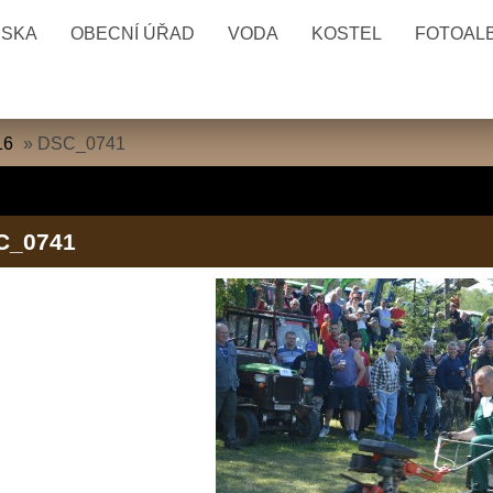
ESKA
OBECNÍ ÚŘAD
VODA
KOSTEL
FOTOAL
16
»
DSC_0741
C_0741