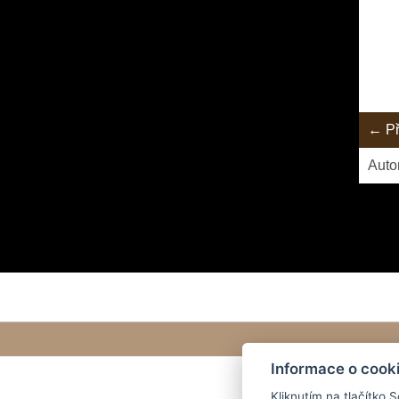
← Př
Auto
Informace o cook
Kliknutím na tlačítko 