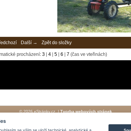
edchozí
Další →
Zpět do složky
matické procházení:
3
|
4
|
5
|
6
|
7
(čas ve vteřinách)
© 2026 eStránky.cz
|
Tvorba webových stránek
ies
Sou
Souhlasím se vším se uloží technické, analytické a