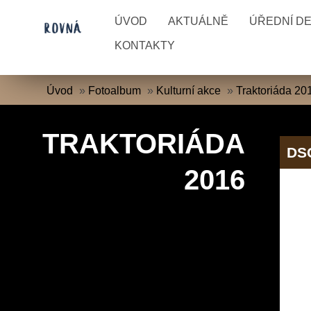
ÚVOD
AKTUÁLNĚ
ÚŘEDNÍ D
KONTAKTY
Úvod
»
Fotoalbum
»
Kulturní akce
»
Traktoriáda 20
TRAKTORIÁDA
DS
2016