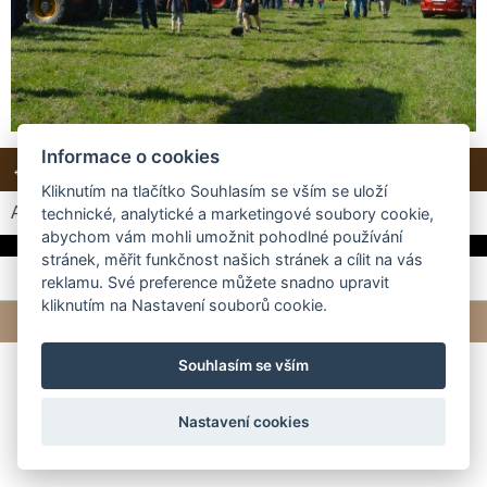
Informace o cookies
← Předchozí
Další →
Zpět do složky
Kliknutím na tlačítko Souhlasím se vším se uloží
Automatické procházení:
3
|
4
|
5
|
6
|
7
(čas ve vteřinách)
technické, analytické a marketingové soubory cookie,
abychom vám mohli umožnit pohodlné používání
stránek, měřit funkčnost našich stránek a cílit na vás
reklamu. Své preference můžete snadno upravit
kliknutím na Nastavení souborů cookie.
© 2026 eStránky.cz
|
Tvorba webových stránek
Souhlasím se vším
Nastavení cookies