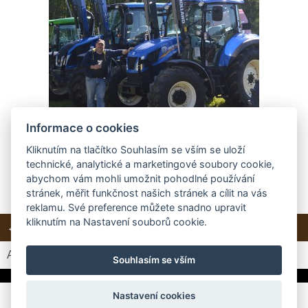
Informace o cookies
Kliknutím na tlačítko Souhlasím se vším se uloží
technické, analytické a marketingové soubory cookie,
abychom vám mohli umožnit pohodlné používání
stránek, měřit funkčnost našich stránek a cílit na vás
reklamu. Své preference můžete snadno upravit
kliknutím na Nastavení souborů cookie.
← Předchozí
Další →
Zpět do složky
Automatické procházení:
3
|
4
|
5
|
6
|
7
(čas ve vteřinách)
Souhlasím se vším
Nastavení cookies