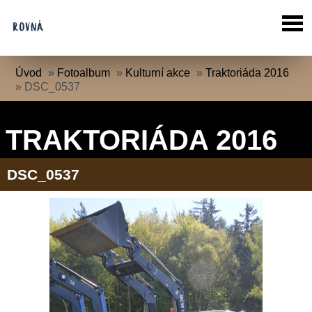
Úvod
»
Fotoalbum
»
Kulturní akce
»
Traktoriáda 2016
»
DSC_0537
TRAKTORIÁDA 2016
DSC_0537