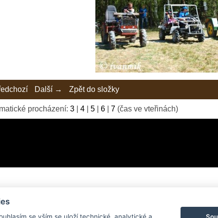
edchozí
Další →
Zpět do složky
matické procházení:
3
|
4
|
5
|
6
|
7
(čas ve vteřinách)
ies
© 2026 eStránky.cz
|
Tvorba webových stránek
Sou
Souhlasím se vším se uloží technické, analytické a