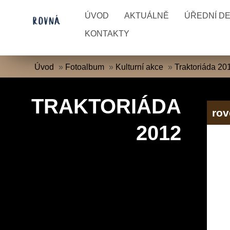
ÚVOD
AKTUÁLNĚ
ÚŘEDNÍ D
KONTAKTY
Úvod
»
Fotoalbum
»
Kulturní akce
»
Traktoriáda 20
TRAKTORIÁDA
rov
2012