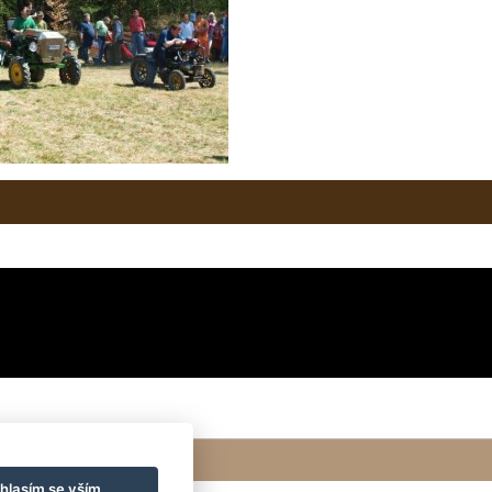
hlasím se vším