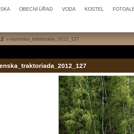
ESKA
OBECNÍ ÚŘAD
VODA
KOSTEL
FOTOAL
12
»
rovenska_traktoriada_2012_127
enska_traktoriada_2012_127