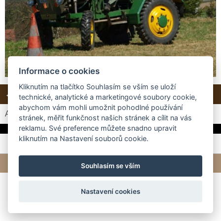
Informace o cookies
Kliknutím na tlačítko Souhlasím se vším se uloží
← Předchozí
Další →
Zpět do složky
technické, analytické a marketingové soubory cookie,
abychom vám mohli umožnit pohodlné používání
Automatické procházení:
3
|
4
|
5
|
6
|
7
(čas ve vteřinách)
stránek, měřit funkčnost našich stránek a cílit na vás
reklamu. Své preference můžete snadno upravit
kliknutím na Nastavení souborů cookie.
© 2026 eStránky.cz
|
Tvorba webových stránek
Souhlasím se vším
Nastavení cookies