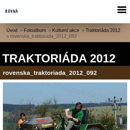
Úvod
»
Fotoalbum
»
Kulturní akce
»
Traktoriáda 2012
»
rovenska_traktoriada_2012_092
TRAKTORIÁDA 2012
rovenska_traktoriada_2012_092