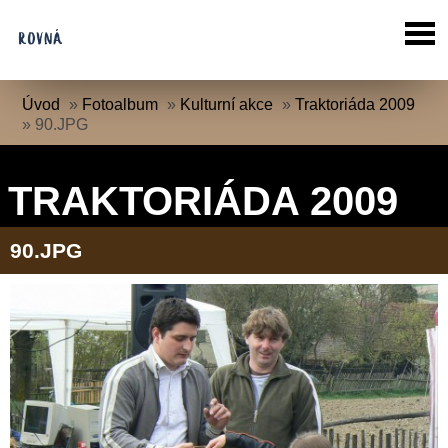
Úvod
»
Fotoalbum
»
Kulturní akce
»
Traktoriáda 2009
»
90.JPG
TRAKTORIÁDA 2009
90.JPG