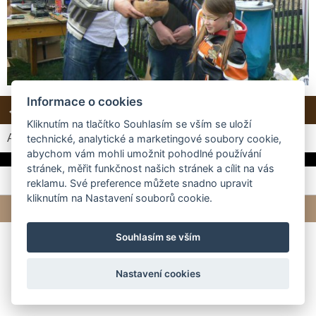
Informace o cookies
← Předchozí
Další →
Zpět do složky
Kliknutím na tlačítko Souhlasím se vším se uloží
Automatické procházení:
3
|
4
|
5
|
6
|
7
(čas ve vteřinách)
technické, analytické a marketingové soubory cookie,
abychom vám mohli umožnit pohodlné používání
stránek, měřit funkčnost našich stránek a cílit na vás
reklamu. Své preference můžete snadno upravit
kliknutím na Nastavení souborů cookie.
© 2026 eStránky.cz
|
Tvorba webových stránek
Souhlasím se vším
Nastavení cookies