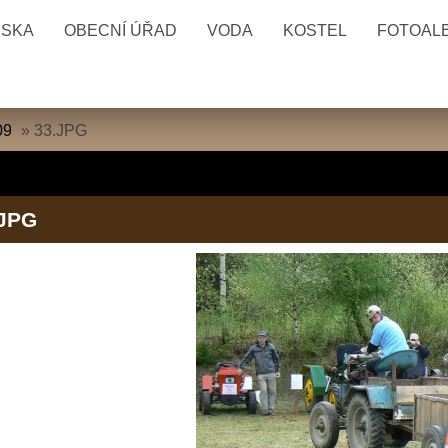
ESKA
OBECNÍ ÚŘAD
VODA
KOSTEL
FOTOAL
09
»
33.JPG
.JPG