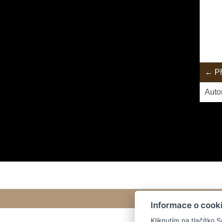
← Př
Auto
Letošn
Informace o cook
Kliknutím na tlačítko 