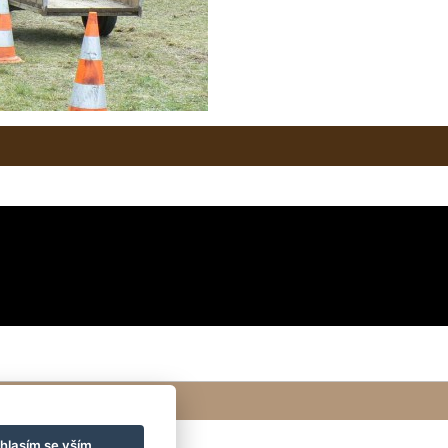
hlasím se vším