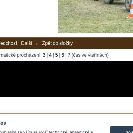
edchozí
Další →
Zpět do složky
matické procházení:
3
|
4
|
5
|
6
|
7
(čas ve vteřinách)
í novinkou bylo couvání!
© 2026 eStránky.cz
|
Tvorba webových stránek
ies
Sou
Souhlasím se vším se uloží technické, analytické a