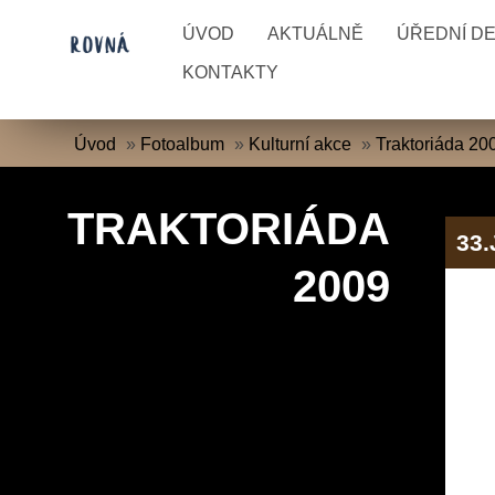
ÚVOD
AKTUÁLNĚ
ÚŘEDNÍ D
KONTAKTY
Úvod
»
Fotoalbum
»
Kulturní akce
»
Traktoriáda 20
TRAKTORIÁDA
33
2009