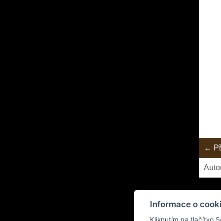
← Př
Auto
Informace o cook
Kliknutím na tlačítko 