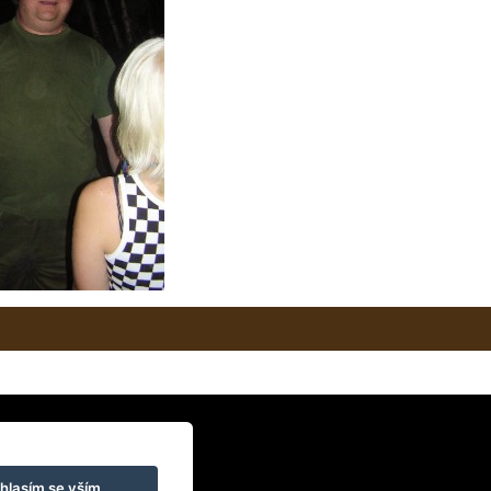
hlasím se vším