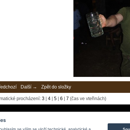
edchozí
Další →
Zpět do složky
matické procházení:
3
|
4
|
5
|
6
|
7
(čas ve vteřinách)
ies
Sou
Souhlasím se vším se uloží technické, analytické a