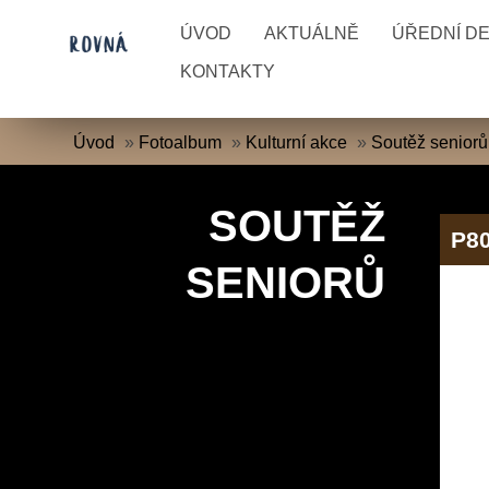
ÚVOD
AKTUÁLNĚ
ÚŘEDNÍ D
KONTAKTY
Úvod
»
Fotoalbum
»
Kulturní akce
»
Soutěž seniorů
SOUTĚŽ
P8
SENIORŮ