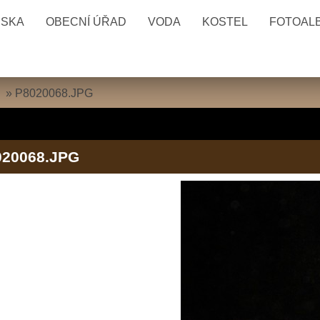
ESKA
OBECNÍ ÚŘAD
VODA
KOSTEL
FOTOAL
»
P8020068.JPG
020068.JPG