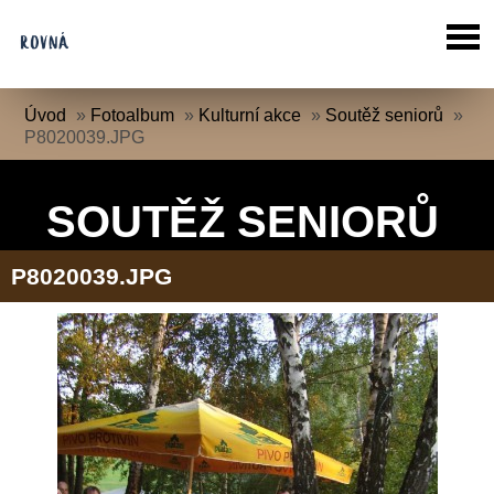
Úvod
»
Fotoalbum
»
Kulturní akce
»
Soutěž seniorů
»
P8020039.JPG
SOUTĚŽ SENIORŮ
P8020039.JPG