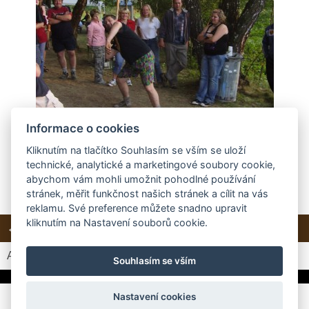
Informace o cookies
Kliknutím na tlačítko Souhlasím se vším se uloží
technické, analytické a marketingové soubory cookie,
abychom vám mohli umožnit pohodlné používání
stránek, měřit funkčnost našich stránek a cílit na vás
reklamu. Své preference můžete snadno upravit
kliknutím na Nastavení souborů cookie.
← Předchozí
Další →
Zpět do složky
Automatické procházení:
3
|
4
|
5
|
6
|
7
(čas ve vteřinách)
Souhlasím se vším
Nastavení cookies