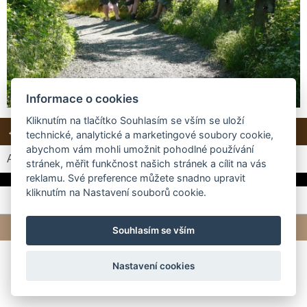
Informace o cookies
Kliknutím na tlačítko Souhlasím se vším se uloží
← Předchozí
Další →
Zpět do složky
technické, analytické a marketingové soubory cookie,
abychom vám mohli umožnit pohodlné používání
Automatické procházení:
3
|
4
|
5
|
6
|
7
(čas ve vteřinách)
stránek, měřit funkčnost našich stránek a cílit na vás
reklamu. Své preference můžete snadno upravit
kliknutím na Nastavení souborů cookie.
© 2026 eStránky.cz
|
Tvorba webových stránek
Souhlasím se vším
Nastavení cookies