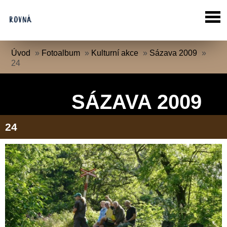
Úvod
»
Fotoalbum
»
Kulturní akce
»
Sázava 2009
»
24
SÁZAVA 2009
24