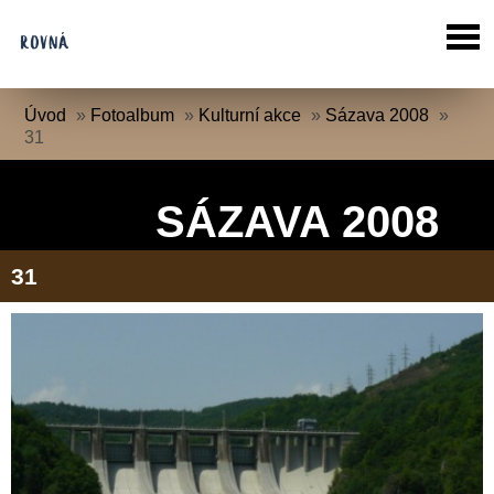
Úvod
»
Fotoalbum
»
Kulturní akce
»
Sázava 2008
»
31
SÁZAVA 2008
31