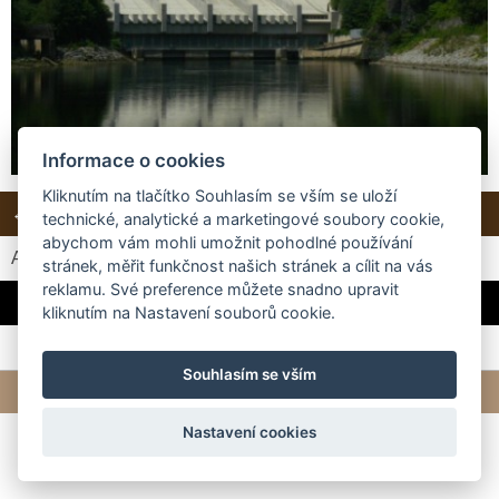
Informace o cookies
Kliknutím na tlačítko Souhlasím se vším se uloží
← Předchozí
Další →
Zpět do složky
technické, analytické a marketingové soubory cookie,
abychom vám mohli umožnit pohodlné používání
Automatické procházení:
3
|
4
|
5
|
6
|
7
(čas ve vteřinách)
stránek, měřit funkčnost našich stránek a cílit na vás
reklamu. Své preference můžete snadno upravit
Hráz přehradní nádrže Slapy
kliknutím na Nastavení souborů cookie.
Souhlasím se vším
© 2026 eStránky.cz
|
Tvorba webových stránek
Nastavení cookies