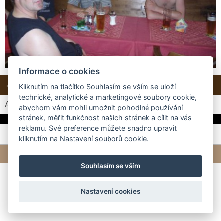
Informace o cookies
← Předchozí
Další →
Zpět do složky
Kliknutím na tlačítko Souhlasím se vším se uloží
technické, analytické a marketingové soubory cookie,
Automatické procházení:
3
|
4
|
5
|
6
|
7
(čas ve vteřinách)
abychom vám mohli umožnit pohodlné používání
stránek, měřit funkčnost našich stránek a cílit na vás
reklamu. Své preference můžete snadno upravit
kliknutím na Nastavení souborů cookie.
© 2026 eStránky.cz
|
Tvorba webových stránek
Souhlasím se vším
Nastavení cookies