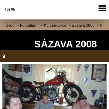
Úvod
»
Fotoalbum
»
Kulturní akce
»
Sázava 2008
»
9
SÁZAVA 2008
9