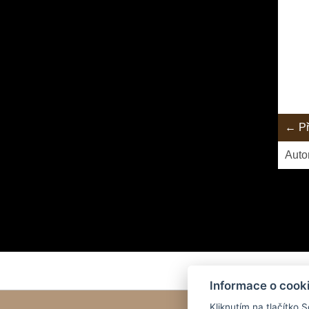
← Př
Auto
A dalš
Informace o cook
Kliknutím na tlačítko 