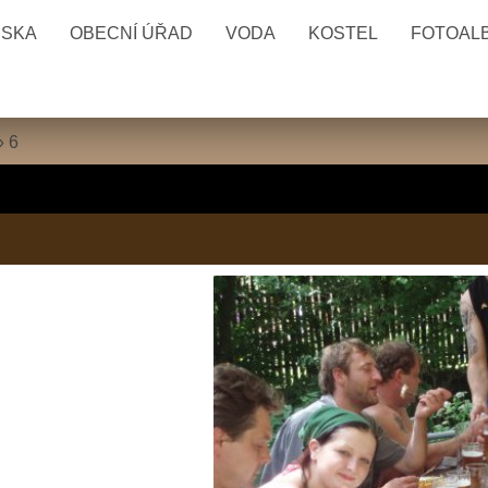
ESKA
OBECNÍ ÚŘAD
VODA
KOSTEL
FOTOAL
»
6