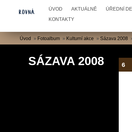
ÚVOD
AKTUÁLNĚ
ÚŘEDNÍ D
KONTAKTY
Úvod
»
Fotoalbum
»
Kulturní akce
»
Sázava 2008
SÁZAVA 2008
6