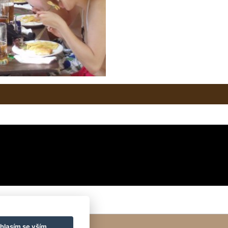
elenou nestihneme najíst :o
hlasím se vším