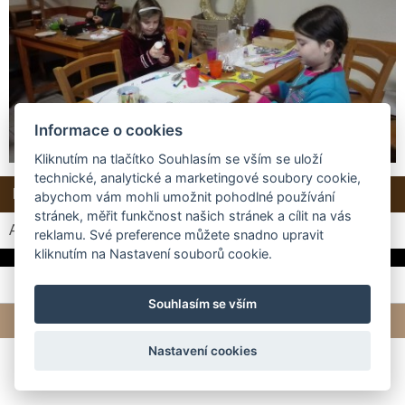
Informace o cookies
Kliknutím na tlačítko Souhlasím se vším se uloží
technické, analytické a marketingové soubory cookie,
Další →
Zpět do složky
abychom vám mohli umožnit pohodlné používání
stránek, měřit funkčnost našich stránek a cílit na vás
Automatické procházení:
3
|
4
|
5
|
6
|
7
(čas ve vteřinách)
reklamu. Své preference můžete snadno upravit
kliknutím na Nastavení souborů cookie.
Souhlasím se vším
© 2026 eStránky.cz
|
Tvorba webových stránek
Nastavení cookies