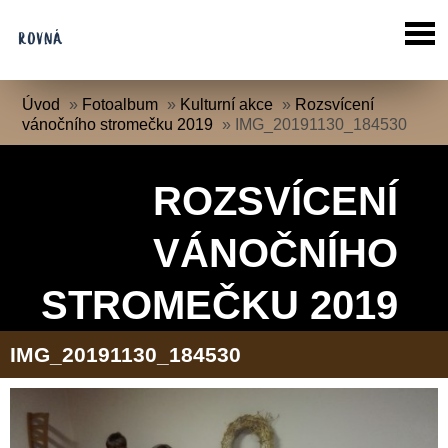
Úvod
»
Fotoalbum
»
Kulturní akce
»
Rozsvícení
vánočního stromečku 2019
»
IMG_20191130_184530
ROZSVÍCENÍ
VÁNOČNÍHO
STROMEČKU 2019
IMG_20191130_184530