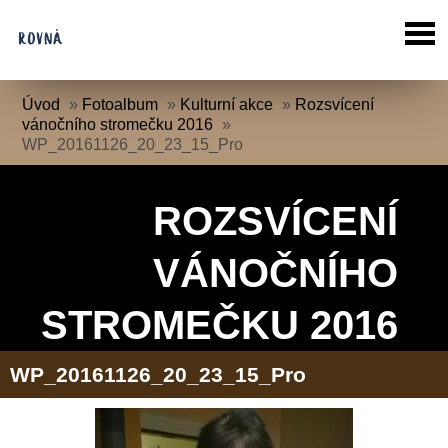
Úvod
»
Fotoalbum
»
Kulturní akce
»
Rozsvícení
vánočního stromečku 2016
»
WP_20161126_20_23_15_Pro
ROZSVÍCENÍ
VÁNOČNÍHO
STROMEČKU 2016
WP_20161126_20_23_15_Pro