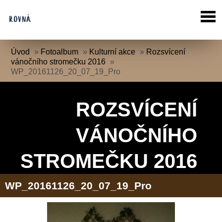
Úvod
»
Fotoalbum
»
Kulturní akce
»
Rozsvícení
vánočního stromečku 2016
»
WP_20161126_20_07_19_Pro
ROZSVÍCENÍ
VÁNOČNÍHO
STROMEČKU 2016
WP_20161126_20_07_19_Pro