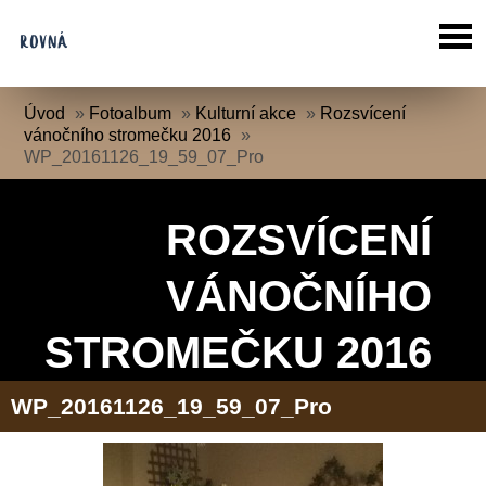
Úvod
»
Fotoalbum
»
Kulturní akce
»
Rozsvícení
vánočního stromečku 2016
»
WP_20161126_19_59_07_Pro
ROZSVÍCENÍ
VÁNOČNÍHO
STROMEČKU 2016
WP_20161126_19_59_07_Pro