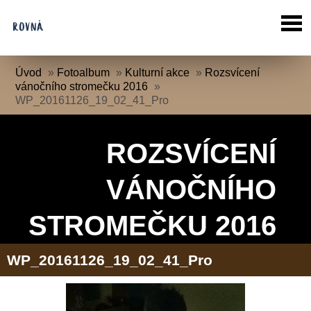
Úvod
»
Fotoalbum
»
Kulturní akce
»
Rozsvícení
vánočního stromečku 2016
»
WP_20161126_19_02_41_Pro
ROZSVÍCENÍ
VÁNOČNÍHO
STROMEČKU 2016
WP_20161126_19_02_41_Pro