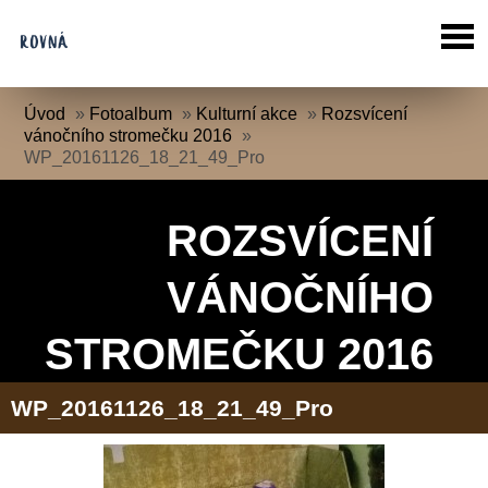
Úvod
»
Fotoalbum
»
Kulturní akce
»
Rozsvícení
vánočního stromečku 2016
»
WP_20161126_18_21_49_Pro
ROZSVÍCENÍ
VÁNOČNÍHO
STROMEČKU 2016
WP_20161126_18_21_49_Pro