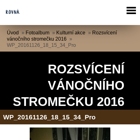
Úvod
»
Fotoalbum
»
Kulturní akce
»
Rozsvícení
vánočního stromečku 2016
»
WP_20161126_18_15_34_Pro
ROZSVÍCENÍ
VÁNOČNÍHO
STROMEČKU 2016
WP_20161126_18_15_34_Pro