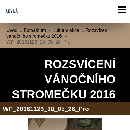
Úvod
»
Fotoalbum
»
Kulturní akce
»
Rozsvícení
vánočního stromečku 2016
»
WP_20161126_18_05_26_Pro
ROZSVÍCENÍ
VÁNOČNÍHO
STROMEČKU 2016
WP_20161126_18_05_26_Pro