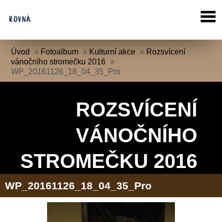
Úvod
»
Fotoalbum
»
Kulturní akce
»
Rozsvícení
vánočního stromečku 2016
»
WP_20161126_18_04_35_Pro
ROZSVÍCENÍ
VÁNOČNÍHO
STROMEČKU 2016
WP_20161126_18_04_35_Pro