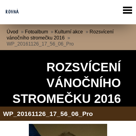
Úvod
»
Fotoalbum
»
Kulturní akce
»
Rozsvícení
vánočního stromečku 2016
»
WP_20161126_17_56_06_Pro
ROZSVÍCENÍ
VÁNOČNÍHO
STROMEČKU 2016
WP_20161126_17_56_06_Pro