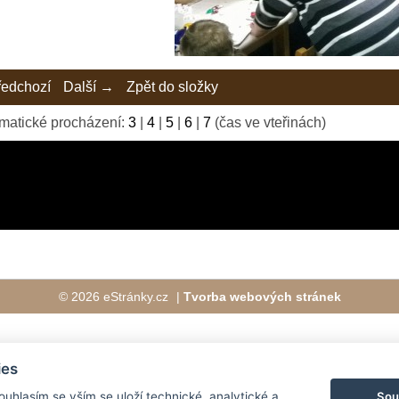
edchozí
Další →
Zpět do složky
matické procházení:
3
|
4
|
5
|
6
|
7
(čas ve vteřinách)
© 2026 eStránky.cz
|
Tvorba webových stránek
ies
Sou
Souhlasím se vším se uloží technické, analytické a