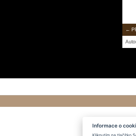
← Př
Auto
Informace o cook
Kliknutím na tlačítko 