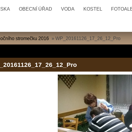
ESKA
OBECNÍ ÚŘAD
VODA
KOSTEL
FOTOAL
nočního stromečku 2016
»
WP_20161126_17_26_12_Pro
_20161126_17_26_12_Pro