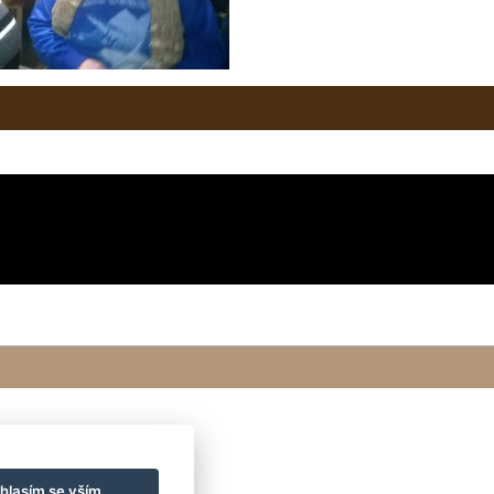
hlasím se vším