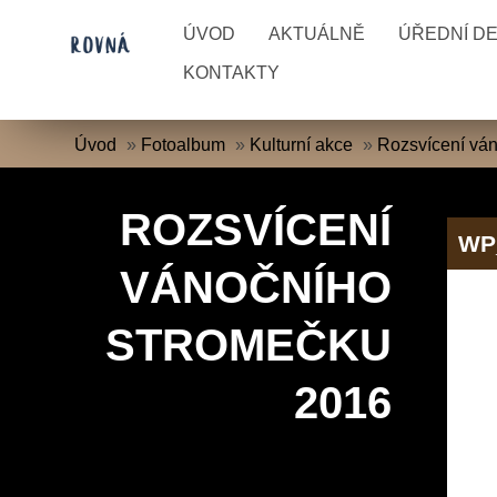
ÚVOD
AKTUÁLNĚ
ÚŘEDNÍ D
KONTAKTY
Úvod
»
Fotoalbum
»
Kulturní akce
»
Rozsvícení vá
ROZSVÍCENÍ
WP
VÁNOČNÍHO
STROMEČKU
2016