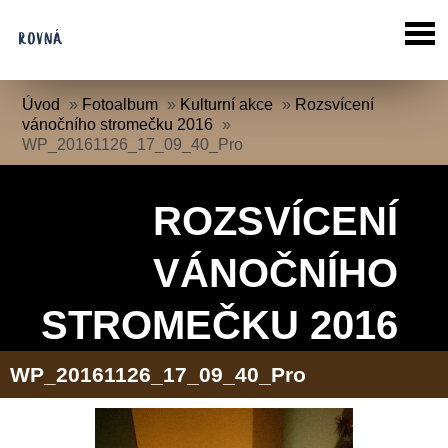
Úvod
»
Fotoalbum
»
Kulturní akce
»
Rozsvícení
vánočního stromečku 2016
»
WP_20161126_17_09_40_Pro
ROZSVÍCENÍ
VÁNOČNÍHO
STROMEČKU 2016
WP_20161126_17_09_40_Pro