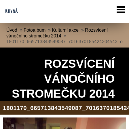
Úvod
»
Fotoalbum
»
Kulturní akce
»
Rozsvícení
vánočního stromečku 2014
»
1801170_665713843549087_7016370185424304543_o
ROZSVÍCENÍ
VÁNOČNÍHO
STROMEČKU 2014
1801170_665713843549087_701637018542