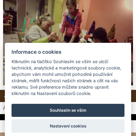
Informace o cookies
Kliknutím na tlačítko Souhlasím se vším se uloží
technické, analytické a marketingové soubory cookie,
abychom vám mohli umožnit pohodlné používání
stránek, měřit funkčnost našich stránek a cílit na vás
reklamu. Své preference můžete snadno upravit
kliknutím na Nastavení souborů cookie.
← Předchozí
Další →
Zpět do složky
Automatické procházení:
3
|
4
|
5
|
6
|
7
(čas ve vteřinách)
Souhlasím se vším
Nastavení cookies