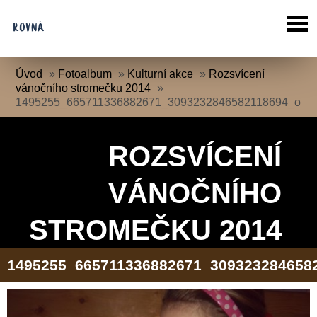
Úvod
»
Fotoalbum
»
Kulturní akce
»
Rozsvícení
vánočního stromečku 2014
»
1495255_665711336882671_3093232846582118694_o
ROZSVÍCENÍ
VÁNOČNÍHO
STROMEČKU 2014
1495255_665711336882671_309323284658