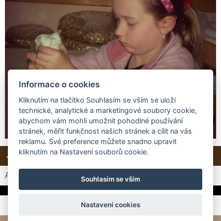
Informace o cookies
Kliknutím na tlačítko Souhlasím se vším se uloží
technické, analytické a marketingové soubory cookie,
abychom vám mohli umožnit pohodlné používání
stránek, měřit funkčnost našich stránek a cílit na vás
reklamu. Své preference můžete snadno upravit
kliknutím na Nastavení souborů cookie.
← Předchozí
Další →
Zpět do složky
Automatické procházení:
3
|
4
|
5
|
6
|
7
(čas ve vteřinách)
Souhlasím se vším
Nastavení cookies