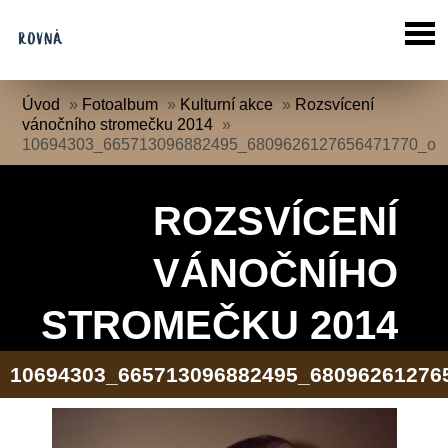
Úvod
»
Fotoalbum
»
Kulturní akce
»
Rozsvícení
vánočního stromečku 2014
»
10694303_665713096882495_6809626127656471770_o
ROZSVÍCENÍ
VÁNOČNÍHO
STROMEČKU 2014
10694303_665713096882495_68096261276