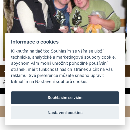
Informace o cookies
Kliknutím na tlačítko Souhlasím se vším se uloží
technické, analytické a marketingové soubory cookie,
abychom vám mohli umožnit pohodlné používání
stránek, měřit funkčnost našich stránek a cílit na vás
← Předchozí
Další →
Zpět do složky
reklamu. Své preference můžete snadno upravit
kliknutím na Nastavení souborů cookie.
Automatické procházení:
3
|
4
|
5
|
6
|
7
(čas ve vteřinách)
Souhlasím se vším
© 2026 eStránky.cz
|
Tvorba webových stránek
Nastavení cookies