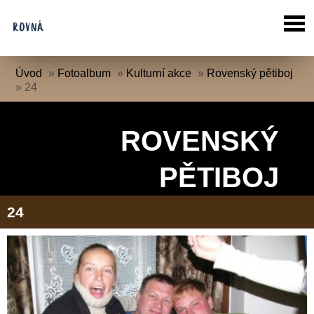
Úvod
»
Fotoalbum
»
Kulturní akce
»
Rovenský pětiboj
»
24
ROVENSKÝ
PĚTIBOJ
24