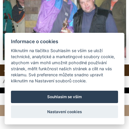
Informace o cookies
Kliknutím na tlačítko Souhlasím se vším se uloží
technické, analytické a marketingové soubory cookie,
abychom vám mohli umožnit pohodlné používání
stránek, měřit funkčnost našich stránek a cílit na vás
← Předchozí
Další →
Zpět do složky
reklamu. Své preference můžete snadno upravit
kliknutím na Nastavení souborů cookie.
Automatické procházení:
3
|
4
|
5
|
6
|
7
(čas ve vteřinách)
Souhlasím se vším
© 2026 eStránky.cz
|
Tvorba webových stránek
Nastavení cookies