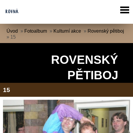
Úvod
»
Fotoalbum
»
Kulturní akce
»
Rovenský pětiboj
»
15
ROVENSKÝ
PĚTIBOJ
15